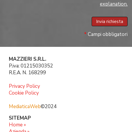
explanation.
*
Campi obbligatori
MAZZIERI S.R.L.
P.iva: 01215030352
R.E.A. N. 168299
Privacy Policy
Cookie Policy
MediaticaWeb
©2024
SITEMAP
Home »
Azienda »