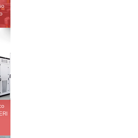
so
o
co
ERI