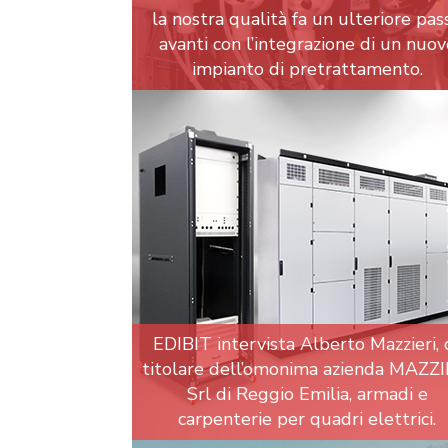
la nostra qualità fa un ulteriore pas
avanti con l’integrazione di un nuov
impianto di pretrattamento.
EDIBIT intervista Alberto Mazzieri, 
titolare dell’omonima azienda MAZZI
Srl di Reggio Emilia, armadi e
carpenterie per quadri elettrici.